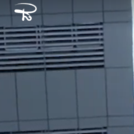
ព័ត៌មាន
ឱកាសការងារ
ទំនាក់ទំនង